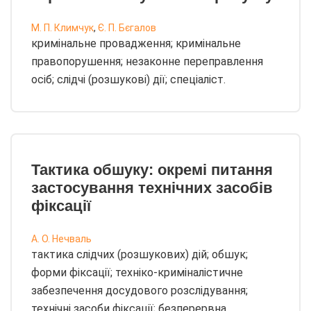
М. П. Климчук
,
Є. П. Бєгалов
кримінальне провадження; кримінальне
правопорушення; незаконне переправлення
осіб; слідчі (розшукові) дії; спеціаліст.
Тактика обшуку: окремі питання
застосування технічних засобів
фіксації
А. О. Нечваль
тактика слідчих (розшукових) дій; обшук;
форми фіксації; техніко-криміналістичне
забезпечення досудового розслідування;
технічні засоби фіксації; безперервна