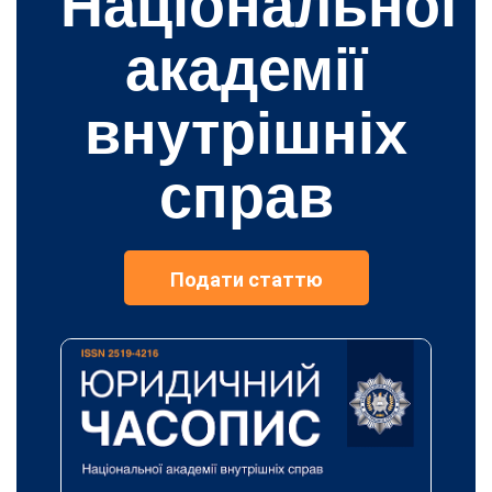
Національної
академії
внутрішніх
справ
Подати статтю