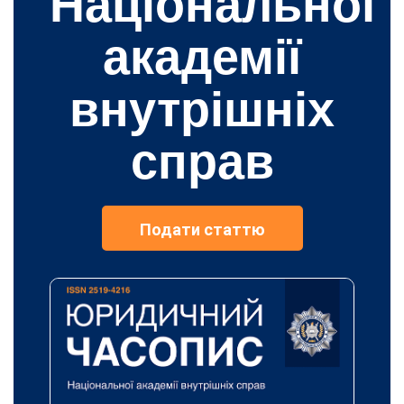
Національної
академії
внутрішніх
справ
Подати статтю