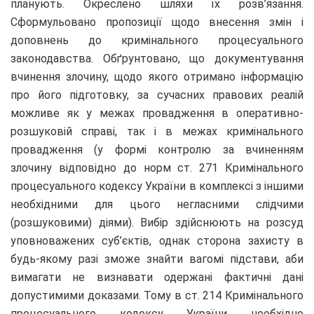
планують. Окреслено шляхи їх розв’язання.
Сформульовано пропозиції щодо внесення змін і
доповнень до кримінального процесуального
законодавства. Обґрунтовано, що документування
вчинення злочину, щодо якого отримано інформацію
про його підготовку, за сучасних правових реалій
можливе як у межах провадження в оперативно-
розшуковій справі, так і в межах кримінального
провадження (у формі контролю за вчиненням
злочину відповідно до норм ст. 271 Кримінального
процесуального кодексу України в комплексі з іншими
необхідними для цього негласними слідчими
(розшуковими) діями). Вибір здійснюють на розсуд
уповноважених суб’єктів, однак сторона захисту в
будь-якому разі зможе знайти вагомі підстави, аби
вимагати не визнавати одержані фактичні дані
допустимими доказами. Тому в ст. 214 Кримінального
процесуального кодексу України необхідно