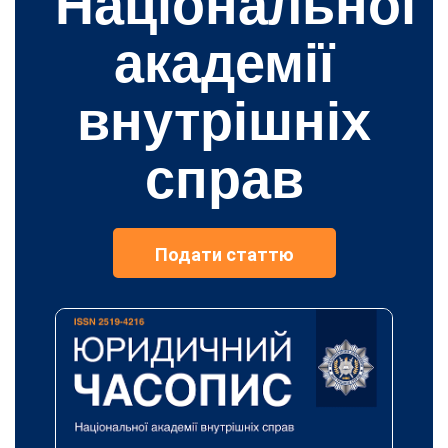
Національної
академії
внутрішніх
справ
Подати статтю