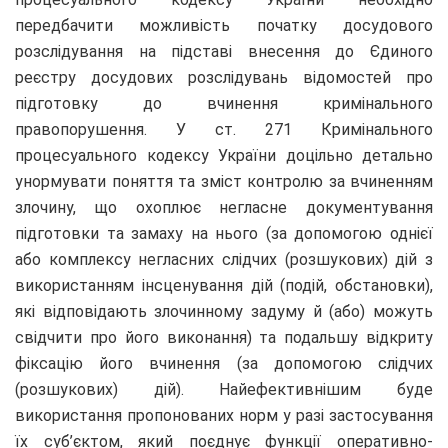
передбачити можливість початку досудового
розслідування на підставі внесення до Єдиного
реєстру досудових розслідувань відомостей про
підготовку до вчинення кримінального
правопорушення. У ст. 271 Кримінального
процесуального кодексу України доцільно детально
унормувати поняття та зміст контролю за вчиненням
злочину, що охоплює негласне документування
підготовки та замаху на нього (за допомогою однієї
або комплексу негласних слідчих (розшукових) дій з
використанням інсценування дій (подій, обстановки),
які відповідають злочинному задуму й (або) можуть
свідчити про його виконання) та подальшу відкриту
фіксацію його вчинення (за допомогою слідчих
(розшукових) дій). Найефективнішим буде
використання пропонованих норм у разі застосування
їх суб’єктом, який поєднує функції оперативно-