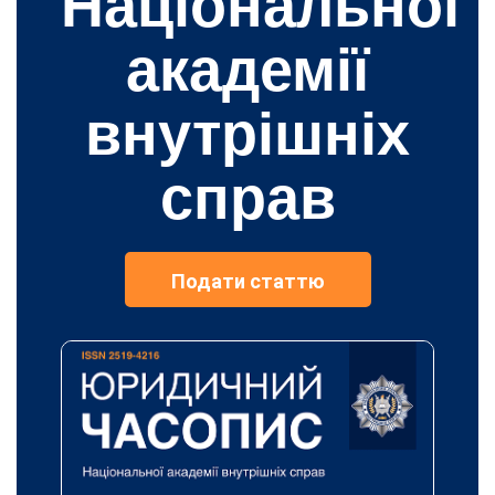
Національної
академії
внутрішніх
справ
Подати статтю