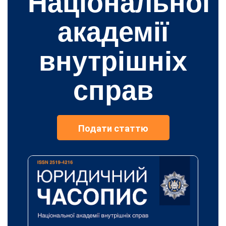
Національної
академії
внутрішніх
справ
Подати статтю