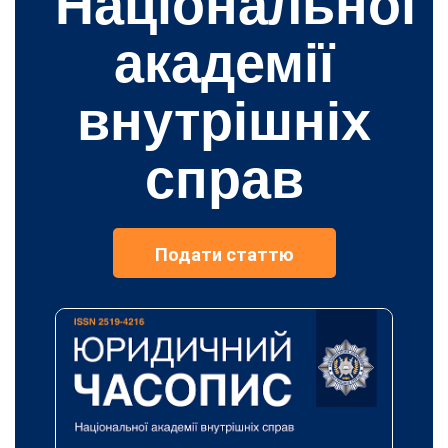
Національної
академії
внутрішніх
справ
Подати статтю