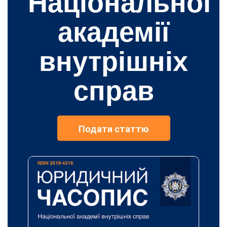
Національної
академії
внутрішніх
справ
Подати статтю