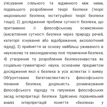
з’ясування спільного та відмінного між ними,
подальшого розроблення теорії безпеки (теорії
національної безпеки, інституційної теорії безпеки
тощо); 2) дослідження проблем сутності безпеки, що
притаманно її філософському осмисленню
(висвітлення сутності безпеки через природу речей,
категорії існування або відображення, аксіологічний
підхід); 3) прийняття за основу найбільш уживаного в
науковому та законодавчому полі тлумачення безпеки;
4) утворення та розроблення безпекознавства як
соціально-гуманітарної науки, основним предметом
дослідження якої є безпека в усіх аспектах її вияву.
Обґрунтовано багатоаспектність філософського
пізнання безпеки, доцільність розмежування
філософського підходу та галузевих філософських
засад інтерпретації безпеки. Здійснено порівняльний
аналіз інтерпретацій поняття «безпека» у