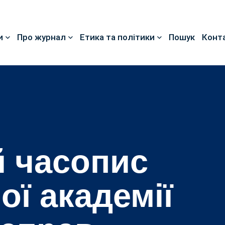
и
Про журнал
Етика та політики
Пошук
Конт
 часопис
ої академії