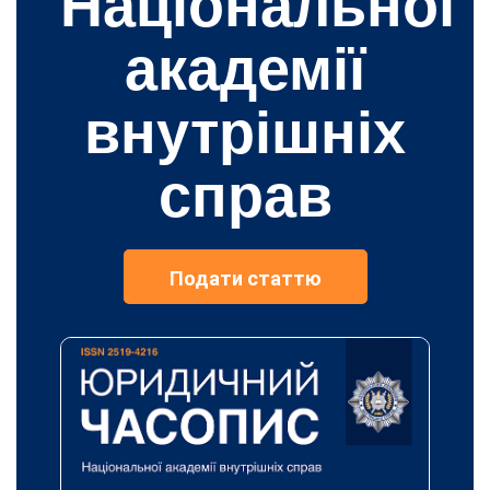
Національної
академії
внутрішніх
справ
Подати статтю