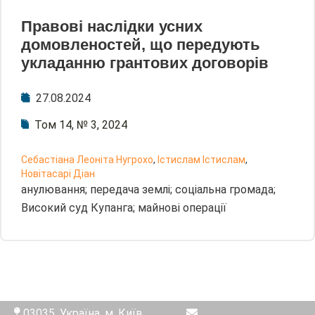
Правові наслідки усних
домовленостей, що передують
укладанню грантових договорів
27.08.2024
Том 14, № 3, 2024
Себастіана Леоніта Нугрохо
,
Істислам Істислам
,
Новітасарі Діан
анулювання; передача землі; соціальна громада;
Високий суд Купанга; майнові операції
03035, Україна, м. Київ,