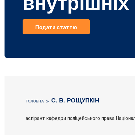
внутрішніх
Подати статтю
С. В. РОЩУПКІН
ГОЛОВНА
аспірант кафедри поліцейського права Національ