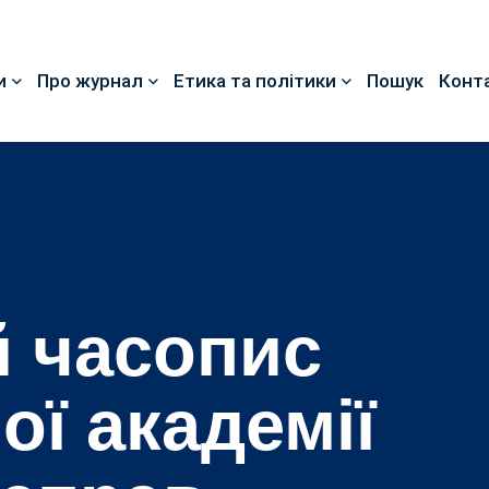
и
Про журнал
Етика та політики
Пошук
Конт
 часопис
ої академії