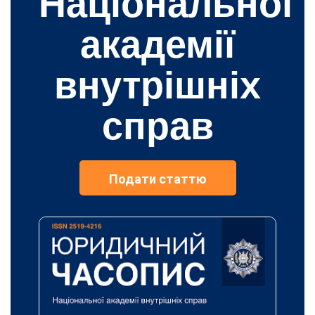
Національної
академії
внутрішніх
справ
Подати статтю