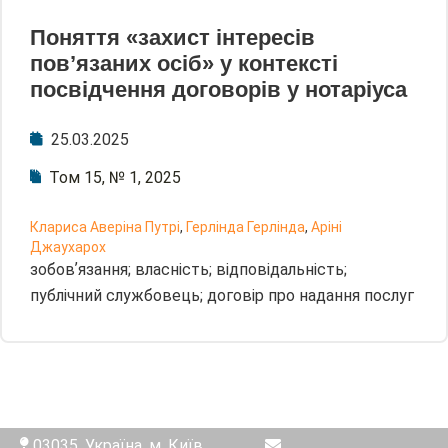
Поняття «захист інтересів
повʼязаних осіб» у контексті
посвідчення договорів у нотаріуса
25.03.2025
Том 15, № 1, 2025
Клариса Аверіна Путрі
,
Герлінда Герлінда
,
Аріні
Джаухарох
зобовʼязання; власність; відповідальність;
публічний службовець; договір про надання послуг
03035, Україна, м. Київ,