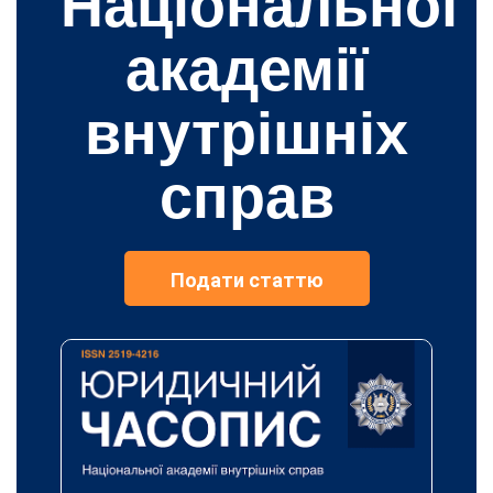
Національної
академії
внутрішніх
справ
Подати статтю