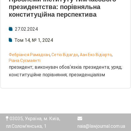
президентства: порівняльна
конституційна перспектива
27.02.2024
Том 14, № 1, 2024
Фебріанся Рамадхан
,
Сетіо Відагдо
,
Аан Еко Відіарто
,
Ріана Сусмаянті
президент; виконувач обовʼязків президента; уряд;
конституційне порівняння; президенціалізм
03035, Україна, м. Київ,
пл.Солом'янська, 1
naia@lawjournal.com.ua