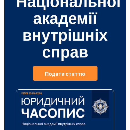
Національної
академії
внутрішніх
справ
Подати статтю