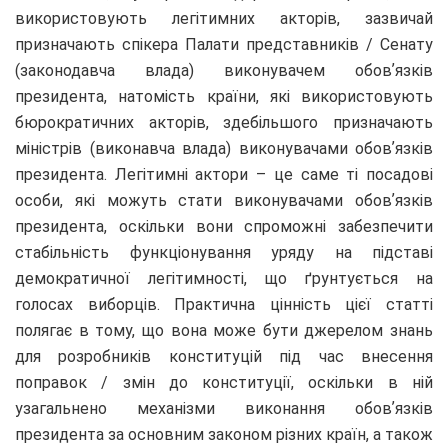
використовують легітимних акторів, зазвичай
призначають спікера Палати представників / Сенату
(законодавча влада) виконувачем обовʼязків
президента, натомість країни, які використовують
бюрократичних акторів, здебільшого призначають
міністрів (виконавча влада) виконувачами обовʼязків
президента. Легітимні актори – це саме ті посадові
особи, які можуть стати виконувачами обовʼязків
президента, оскільки вони спроможні забезпечити
стабільність функціонування уряду на підставі
демократичної легітимності, що ґрунтується на
голосах виборців. Практична цінність цієї статті
полягає в тому, що вона може бути джерелом знань
для розробників конституцій під час внесення
поправок / змін до конституції, оскільки в ній
узагальнено механізми виконання обовʼязків
президента за основним законом різних країн, а також