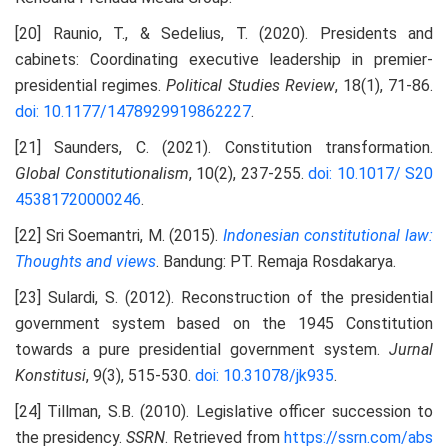
[20] Raunio, T., & Sedelius, T. (2020). Presidents and
cabinets: Coordinating executive leadership in premier-
presidential regimes.
Political Studies Review
, 18(1), 71-86.
doi: 10.1177/1478929919862227
.
[21] Saunders, C. (2021). Constitution transformation.
Global Constitutionalism
, 10(2), 237-255.
doi: 10.1017/
S20
45381720000246
.
[22] Sri Soemantri, M. (2015).
Indonesian
constitutional
law:
Thoughts
and
views
. Bandung: PT. Remaja Rosdakarya.
[23] Sulardi, S. (2012). Reconstruction of the presidential
government system based on the 1945 Constitution
towards a pure presidential government system.
Jurnal
Konstitusi
, 9(3), 515-530.
doi: 10.31078/jk935
.
[24] Tillman, S.B. (2010). Legislative officer succession to
the presidency.
SSRN
. Retrieved from
https://ssrn.
com/abs