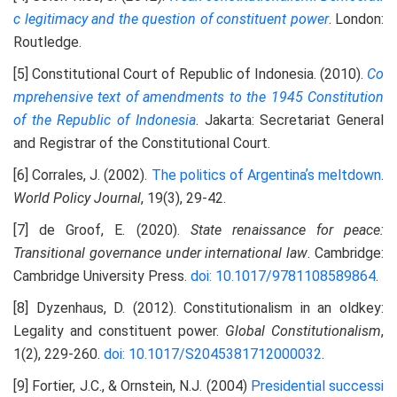
c legitimacy and the question of constituent power
. London:
Routledge.
[5] Constitutional Court of Republic of Indonesia. (2010).
Co
mprehensive text of amendments to the 1945
Constitution
of the Republic of Indonesia
. Jakarta: Secretariat General
and Registrar of the Constitutional Court.
[6] Corrales, J. (2002).
The politics of Argentinaʼs meltdown
.
World Policy Journal
, 19(3), 29-42.
[7] de Groof, E. (2020).
State renaissance for peace:
Transitional governance under international law
. Cambridge:
Cambridge University Press.
doi: 10.1017/9781108589864
.
[8] Dyzenhaus, D. (2012). Constitutionalism in an oldkey:
Legality and constituent power.
Global
Constitutionalism
,
1(2), 229-260.
doi: 10.1017/S2045381712000032
.
[9] Fortier, J.C., & Ornstein, N.J. (2004)
Presidential successi