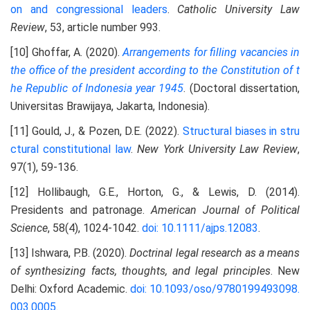
on and congressional leaders
.
Catholic University Law
Review
, 53, article number 993.
[10] Ghoffar, A. (2020).
Arrangements for filling vacancies in
the
office of the president according to the Constitution
of t
he Republic of Indonesia year 1945
. (Doctoral dissertation,
Universitas Brawijaya, Jakarta, Indonesia).
[11] Gould, J., & Pozen, D.E. (2022).
Structural biases in stru
ctural constitutional law
.
New York University Law Review
,
97(1), 59-136.
[12] Hollibaugh, G.E., Horton, G., & Lewis, D. (2014).
Presidents and patronage.
American Journal of Political
Science
, 58(4), 1024-1042.
doi: 10.1111/ajps.12083
.
[13] Ishwara, P.B. (2020).
Doctrinal legal research as a means
of synthesizing facts, thoughts, and legal principles
. New
Delhi: Oxford Academic.
doi: 10.1093/oso/9780199493098.
003.0005
.