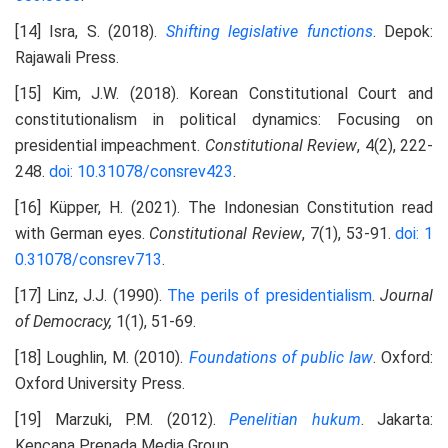
[14] Isra, S. (2018).
Shifting legislative functions
. Depok:
Rajawali Press.
[15] Kim, J.W. (2018). Korean Constitutional Court and
constitutionalism in political dynamics: Focusing on
presidential impeachment.
Constitutional Review
, 4(2), 222-
248.
doi: 10.31078/consrev423
.
[16] Küpper, H. (2021). The Indonesian Constitution read
with German eyes.
Constitutional Review
, 7(1), 53-91.
doi: 1
0.31078/consrev713
.
[17] Linz, J.J. (1990).
The perils of presidentialism
.
Journal
of Democracy,
1(1), 51-69.
[18] Loughlin, M. (2010).
Foundations of public law
. Oxford:
Oxford University Press.
[19] Marzuki, P.M. (2012).
Penelitian hukum
. Jakarta:
Kencana Prenada Media Group.