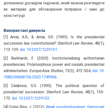
доповнено досвідом Індонезії, який можна розглядати
як матеріал для обговорення поправок / змін до
конституції
Використані джерела
[1] Amar, A.R., & Amar, V.D. (1995). Is the presidential
succession law constitutional?
Stanford
Law
Review
, 48(1),
113-139.
doi: 10.2307/1229151
.
[2] Burkhardt, F. (2020). Institutionalising authoritarian
presidencies: Polymorphous power and russiaʼs presidential
administration.
Europe-Asia Studies,
73(3), 472-504,
doi: 10.
1080/09668136.2020.1749566
.
[3] Calabresi, S.G. (1995). The political question of
presidential succession.
Stanford Law Review,
48(1), 155-
175.
doi: 10.2307/1229153
.
[4] Colón-Ríos, J. (2012).
Weak constitutionalism. Democrati