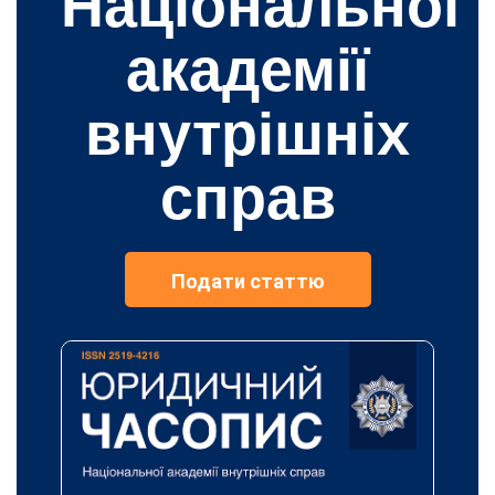
Національної
академії
внутрішніх
справ
Подати статтю