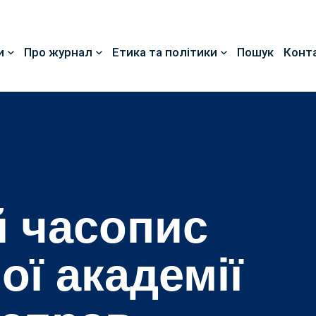
и
Про журнал
Етика та політики
Пошук
Конт
 часопис
ої академії