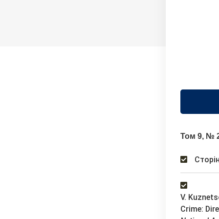
Том 9, № 
Сторін
V. Kuznets
Crime: Dir