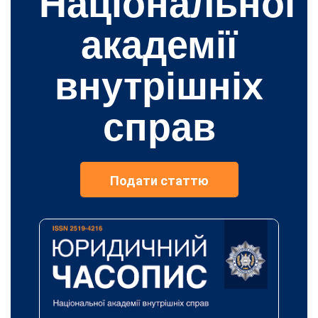
Національної
академії
внутрішніх
справ
Подати статтю