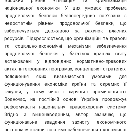
високий рівень «тінізації» та криміналізація
національної економіки. У цих умовах проблема
продовольчої безпеки безпосередньо пов'язана з
недостатнім рівнем продовольчої безпеки, що
забезпечується державою за рахунок власних
ресурсів. Підкреслюється, що організаційні та правові
та соціально-економічні механізми забезпечення
продовольчої безпеки у багатьох країнах світу
встановлені у відповідних нормативно-правових
актах, інтегрованих програмах, концепціях і стратегіях,
положення яких визначається умовами для
функціонування економіки країни та окремих її
галузей, у тому числі і харчової промисловості.
Водночас, на постійній основі Україна продовжує
реформувати національну правоохоронну систему.
Згідно з вищенаведеним, автор зазначає, що
функціональне завдання захисту економічного
потенціалу країни, зокрема забезпечення економічної