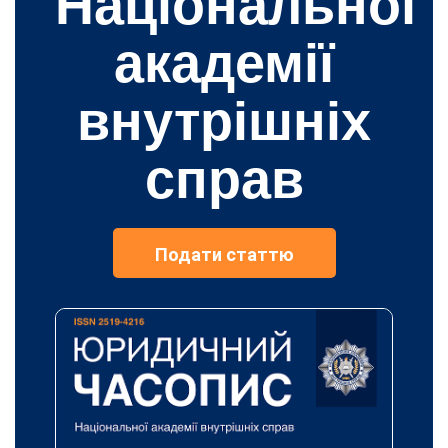
Національної
академії
внутрішніх
справ
Подати статтю