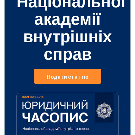
Національної
академії
внутрішніх
справ
Подати статтю