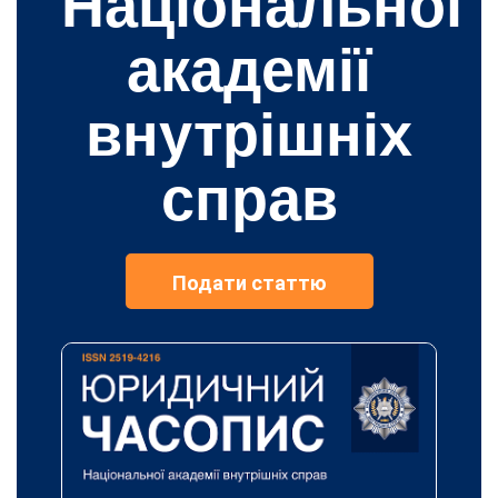
Національної
академії
внутрішніх
справ
Подати статтю