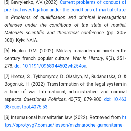
[5] Gavrylenko, A.V. (2022).
Current problems of conduct of
pre-trial investigation under the conditions of martial state
.
In
Problems of qualification
and criminal investigations
offenses under the conditions of the state of martial
:
Materials scientific and theoretical conference
(pp. 305-
308). Kyiv: NAIA.
[6] Hopkin, D.M. (2002). Military marauders in nineteenth-
century french popular culture.
War in History
, 9(3), 251-
278.
doi: 10.1191/0968344502wh254oa
.
[7] Hretsa, S., Tykhomyrov, D., Olashyn, M., Rudanetska, O., &
Bogoniuk, H. (2022). Transformation of the legal system in
a time of war: International, administrative, and criminal
aspects.
Cuestiones Politicas
, 40(75), 879-900.
doi: 10.463
98/cuestpol.4075.53
.
[8] International humanitarian law. (2022). Retrieved from
ht
tps://sprotyvg7.com.ua/lesson/mizhnarodne-gumanitarne-