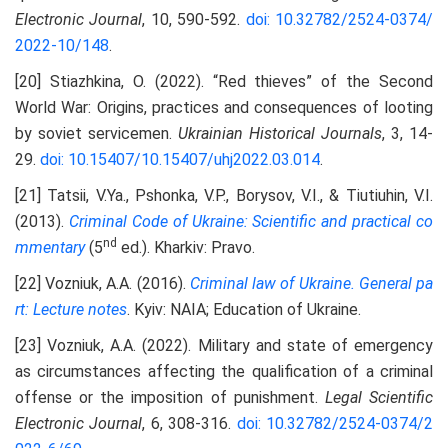
Electronic Journal
, 10, 590-592.
doi: 10.32782/2524-0374/
2022-10/148
.
[20] Stiazhkina, O. (2022). “Red thieves” of the Second
World War: Origins, practices and consequences of looting
by soviet servicemen.
Ukrainian Historical Journals
, 3, 14-
29.
doi: 10.15407/10.15407/uhj2022.03.014
.
[21] Tatsii, V.Ya., Pshonka, V.P., Borysov, V.I., & Tiutiuhin, V.I.
(2013).
Criminal Code of Ukraine:
S
cientific and practical co
nd
mmentary
(5
ed.). Kharkiv: Pravo.
[22] Vozniuk, A.A. (2016).
Criminal law of Ukraine. General pa
rt:
L
ecture notes
. Kyiv: NAIA; Education of Ukraine.
[23] Vozniuk, A.A. (2022). Military and state of emergency
as circumstances affecting the qualification of a criminal
offense or the imposition of punishment.
Legal
S
cientific
E
lectronic
J
ournal
, 6, 308-316.
doi: 10.32782/2524-0374/2