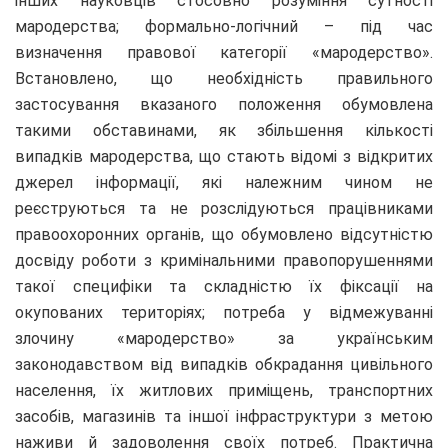
інших науковців стосовно розуміння сутності
мародерства; формально-логічний – під час
визначення правової категорії «мародерство».
Встановлено, що необхідність правильного
застосування вказаного положення обумовлена
такими обставинами, як збільшення кількості
випадків мародерства, що стають відомі з відкритих
джерел інформації, які належним чином не
реєструються та не розслідуються працівниками
правоохоронних органів, що обумовлено відсутністю
досвіду роботи з кримінальними правопорушеннями
такої специфіки та складністю їх фіксації на
окупованих територіях; потреба у відмежуванні
злочину «мародерство» за українським
законодавством від випадків обкрадання цивільного
населення, їх житлових приміщень, транспортних
засобів, магазинів та іншої інфраструктури з метою
наживи й задоволення своїх потреб. Практична