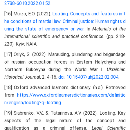
2788-6018.2022.01.52
.
[16] Murzo, E.O. (2022).
Looting: Concepts and features in t
he conditions of martial law. Criminal justice: Human rights d
uring the state of emergency or war
. In
M
aterials of the
international scientific and practical conference
. (pp. 218-
220). Kyiv: NAIA.
[17] Orlyk, S. (2022). Marauding, plundering and brigandage
of russian occupation forces in Eastern Halychyna and
Northern Bukovyna during the World War I.
Ukrainian
Historical Journal
, 2, 4-16.
doi: 10.15407/uhj2022.02.004
.
[18] Oxford advanced learner’s dictionary. (n.d.). Retrieved
from
https://www.oxfordlearnersdictionaries.com/definitio
n/english/looting?q=looting
.
[19] Siabrenko, V.V., & Tatarinova, A.V. (2022). Looting. Key
aspects of the legal nature of the concept and
qualification as a criminal offense.
Legal Scientific