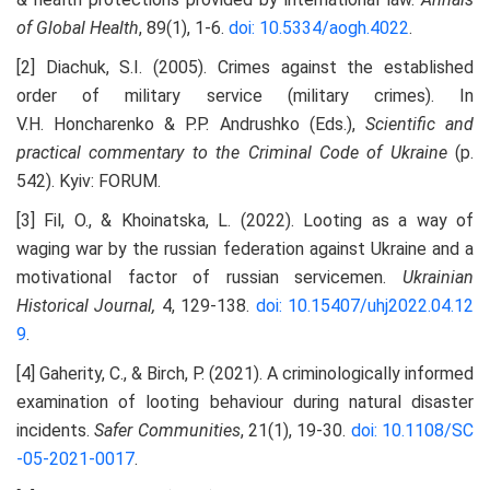
of Global Health
, 89(1), 1-6.
doi: 10.5334/aogh.4022
.
[2] Diachuk, S.I. (2005). Crimes against the established
order of military service (military crimes). In
V.H. Honcharenko & P.P. Andrushko (Eds.),
Scientific and
p
ractical
c
ommentary to the Criminal Code of Ukraine
(p.
542). Kyiv: FORUM.
[3] Fil, O., & Khoinatska, L. (2022). Looting as a way of
waging war by the russian federation against Ukraine and a
motivational factor of russian servicemen.
Ukrainian
H
istorical
J
ournal,
4, 129-138.
doi: 10.15407/uhj2022.04.12
9
.
[4] Gaherity, C., & Birch, P. (2021). A criminologically informed
examination of looting behaviour during natural disaster
incidents.
Safer Communities
, 21(1), 19-30.
doi: 10.1108/SC
-05-2021-0017
.