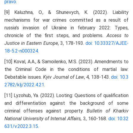
pravo
.
[9] Kaluzhna, O., & Shunevych, K. (2022). Liability
mechanisms for war crimes committed as a result of
russia’s invasion of Ukraine in february 2022: Types,
chronicle of the first steps, and problems.
Access to
Justice in Eastern Europe
, 3, 178-193.
doi: 10.33327/AJEE-
18-5.2-n000324
.
[10] Koval, A.A., & Samoilenko, M.S. (2023). Amendments to
the Criminal Code in the conditions of martial law:
Debatable issues.
Kyiv Journal of Law
, 4, 138-143.
doi: 10.3
2782/klj/2022.4.21
.
[11] Lyzohub, Ya. (2022). Looting: Questions of qualification
and differentiation against the background of some
criminal offenses against property.
Bulletin of Kharkiv
National University of Internal Affairs,
3, 160-168.
doi: 10.32
631/v.2022.3.15
.