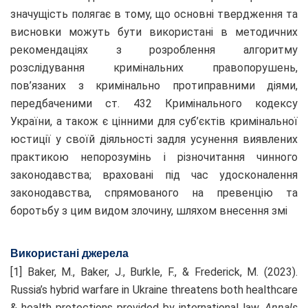
значущість полягає в тому, що основні твердження та
висновки можуть бути використані в методичних
рекомендаціях з розроблення алгоритму
розслідування кримінальних правопорушень,
пов’язаних з кримінально протиправними діями,
передбаченими ст. 432 Кримінального кодексу
України, а також є цінними для суб’єктів кримінальної
юстиції у своїй діяльності задля усунення виявлених
практикою непорозумінь і різночитання чинного
законодавства; враховані під час удосконалення
законодавства, спрямованого на превенцію та
боротьбу з цим видом злочину, шляхом внесення змі
Використані джерела
[1] Baker, M., Baker, J., Burkle, F., & Frederick, M. (2023).
Russia’s hybrid warfare in Ukraine threatens both healthcare
& health protections provided by international law.
Annals