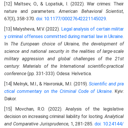
[12] Maltsev, O., & Lopatiuk, I. (2022). War crimes: Their
nature and parameters.
American Behavioral Scientist
,
67(3), 358-370.
doi: 10.1177/00027642221145029
.
[13] Malysheva, M.V. (2022).
Legal analysis of certain militar
y criminal offenses committed during martial law in Ukraine.
In
The European choice of Ukraine, the development of
science and national security in the realities of large-scale
military aggression and global challenges of the 21st
century
: Materials of the International scientific-practical
conference
(pp. 331-333). Odesa: Helvetica.
[14] Melnyk, M.I., & Havroniuk, M.I. (2019).
Scientific and pra
ctical commentary on the Criminal Code of Ukraine
. Kyiv:
Dakor.
[15] Movchan, R.O. (2022). Analysis of the legislative
decision on increasing criminal liability for looting.
Analytical
and
C
omparative
J
urisprudence
, 1, 281-285.
doi: 10.24144/