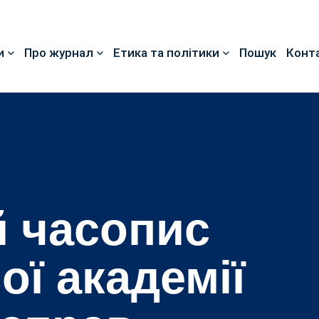
и
Про журнал
Етика та політики
Пошук
Конт
 часопис
ої академії