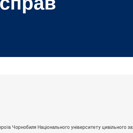
 справ
ероїв Чорнобиля Національного університету цивільного з