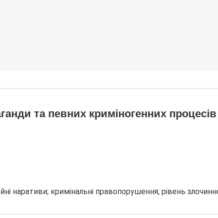
ганди та певних криміногенних процесів 
ійні наративи; кримінальні правопорушення; рівень злочинно