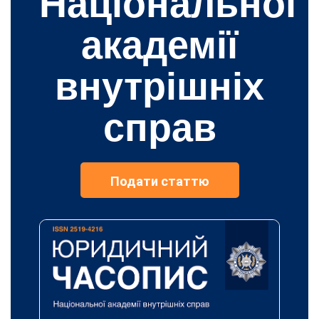
Національної
академії
внутрішніх
справ
Подати статтю