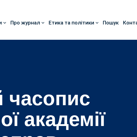
и
Про журнал
Етика та політики
Пошук
Конт
 часопис
ої академії