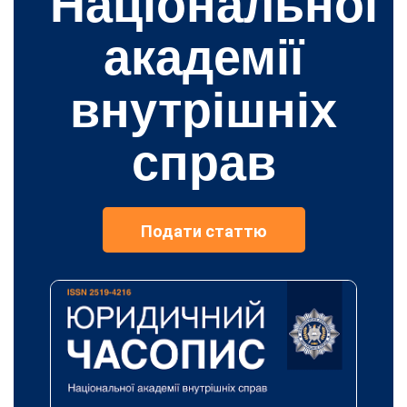
Національної
академії
внутрішніх
справ
Подати статтю