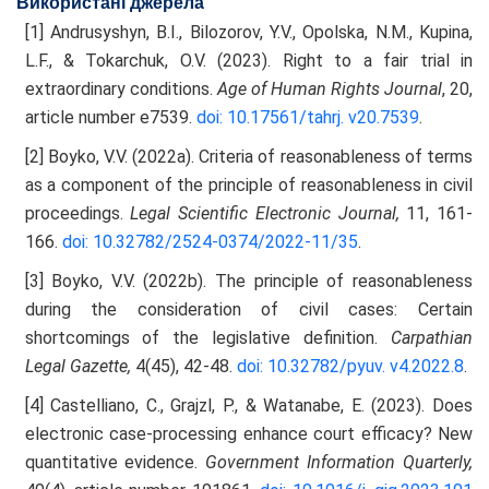
Використані джерела
[1] Andrusyshyn, B.I., Bilozorov, Y.V., Opolska, N.M., Kupina,
L.F., & Tokarchuk, O.V. (2023). Right to a fair trial in
extraordinary conditions.
Age of Human Rights Journal
, 20,
article number e7539.
doi: 10.17561/tahrj.
v20.7539
.
[2] Boyko, V.V. (2022a). Criteria of reasonableness of terms
as a component of the principle of reasonableness in civil
proceedings.
Legal Scientific Electronic Journal,
11, 161-
166.
doi: 10.32782/2524-0374/2022-11/35
.
[3] Boyko, V.V. (2022b). The principle of reasonableness
during the consideration of civil cases: Certain
shortcomings of the legislative definition.
Carpathian
Legal Gazette,
4(45), 42-48.
doi: 10.32782/pyuv.
v4.2022.8
.
[4] Castelliano, C., Grajzl, P., & Watanabe, E. (2023). Does
electronic case-processing enhance court efficacy? New
quantitative evidence.
Government Information Quarterly,