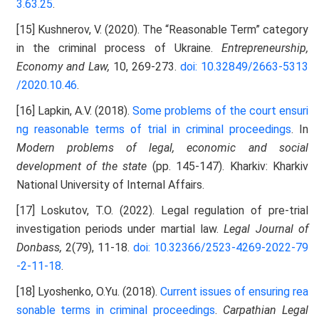
3.63.25
.
[15] Kushnerov, V. (2020). The “Reasonable Term” category
in the criminal process of Ukraine.
Entrepreneurship,
Economy and Law,
10, 269-273.
doi: 10.32849/2663-5313
/2020.10.46
.
[16] Lapkin, A.V. (2018).
Some problems of the court ensuri
ng reasonable terms of trial in criminal proceedings
. In
Modern problems of legal, economic and social
development of the state
(pp. 145-147). Kharkiv: Kharkiv
National University of Internal Affairs.
[17] Loskutov, T.O. (2022). Legal regulation of pre-trial
investigation periods under martial law.
Legal Journal of
Donbass,
2(79), 11-18.
doi: 10.32366/2523-4269-2022-79
-2-11-18
.
[18] Lyoshenko, O.Yu. (2018).
Current issues of ensuring rea
sonable terms in criminal proceedings
.
Carpathian Legal