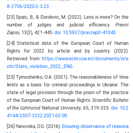
8-3736/2020.2-3.23
.
[23]
Spaic, B., & Dordevic, M. (2022). Less is more? On the
number of judges and judicial efficiency.
Pravni
Zapisi,
13(2), 421-445.
doi: 10.5937/pravzap0-41043
.
[24] Statistical data of the European Court of Human
Rights for 2022 by article and by country. (2022).
Retrieved from
https://www.echr.coe.int/documents/d/e
chr/Stats_violation_2022_ENG
.
[25] Tymoshenko, O.A. (2021). The reasonableness of time
limits as a basis for criminal proceedings in Ukraine: The
state of legal provision through the prism of the practice
of the European Court of Human Rights.
Scientific Bulletin
of the Uzhhorod National University
, 65, 319-325.
doi: 10.2
4144/2307-3322.2021.65.58
.
[26] Yanovska, O.G. (2016).
Ensuring observance of reasona