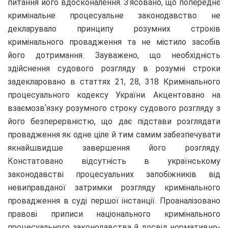
питання його вдосконалення. Зʼясовано, що попереднє
кримінальне процесуальне законодавство не
декларувало принципу розумних строків
кримінального провадження та не містило засобів
його дотримання. Зауважено, що необхідність
здійснення судового розгляду в розумні строки
задекларовано в статтях 21, 28, 318 Кримінального
процесуального кодексу України. Акцентовано на
взаємозвʼязку розумного строку судового розгляду з
його безперервністю, що дає підстави розглядати
провадження як одне ціле й тим самим забезпечувати
якнайшвидше завершення його розгляду.
Констатовано відсутність в українському
законодавстві процесуальних запобіжників від
невиправданої затримки розгляду кримінального
провадження в суді першої інстанції. Проаналізовано
правові приписи національного кримінального
процесуального законодавства й досвід нормативно-