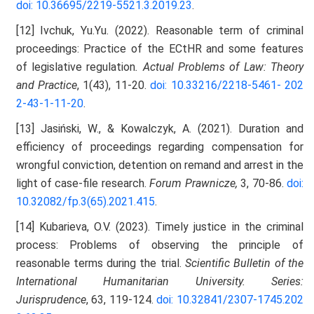
doi: 10.36695/2219-5521.3.2019.23
.
[12] Ivchuk, Yu.Yu. (2022). Reasonable term of criminal
proceedings: Practice of the ECtHR and some features
of legislative regulation
. Actual Problems of Law: Theory
and Practice
, 1(43), 11-20.
doi: 10.33216/2218-5461-
202
2-43-1-11-20
.
[13] Jasiński, W., & Kowalczyk, A. (2021). Duration and
efficiency of proceedings regarding compensation for
wrongful conviction, detention on remand and arrest in the
light of case-file research.
Forum Prawnicze,
3, 70-86.
doi:
10.32082/fp.3(65).2021.415
.
[14] Kubarieva, O.V. (2023). Timely justice in the criminal
process: Problems of observing the principle of
reasonable terms during the trial.
Scientific Bulletin of the
International Humanitarian University. Series:
Jurisprudence
, 63, 119-124.
doi: 10.32841/2307-1745.202