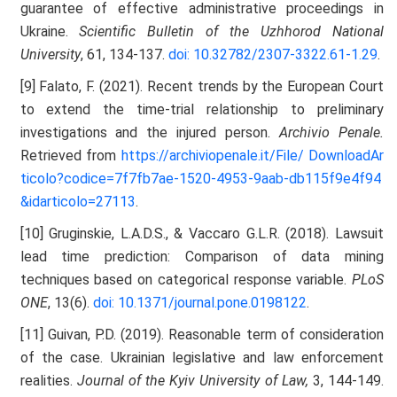
guarantee of effective administrative proceedings in
Ukraine.
Scientific Bulletin of the Uzhhorod National
University
, 61, 134-137.
doi: 10.32782/2307-3322.61-1.29
.
[9] Falato, F. (2021). Recent trends by the European Court
to extend the time-trial relationship to preliminary
investigations and the injured person.
Archivio Penale.
Retrieved from
https://archiviopenale.it/File/
DownloadAr
ticolo?codice=7f7fb7ae-1520-4953-9aab-db115f9e4f94
&idarticolo=27113
.
[10] Gruginskie, L.A.D.S., & Vaccaro G.L.R. (2018). Lawsuit
lead time prediction: Comparison of data mining
techniques based on categorical response variable.
PLoS
ONE
, 13(6).
doi: 10.1371/journal.pone.0198122
.
[11] Guivan, P.D. (2019). Reasonable term of consideration
of the case. Ukrainian legislative and law enforcement
realities.
Journal of the Kyiv University of Law,
3, 144-149.