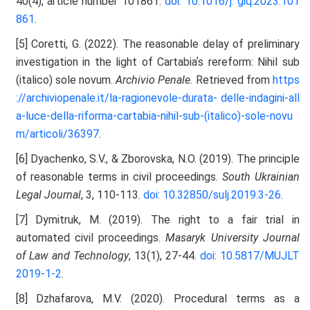
40(4), article number 101861.
doi: 10.1016/j.
giq.2023.101
861
.
[5] Coretti, G. (2022). The reasonable delay of preliminary
investigation in the light of Cartabiaʼs rereform: Nihil sub
(italico) sole novum.
Archivio Penale
. Retrieved from
https
://archiviopenale.it/la-ragionevole-durata-
delle-indagini-all
a-luce-della-riforma-cartabia-nihil-sub-(italico)-sole-novu
m/articoli/36397
.
[6] Dyachenko, S.V., & Zborovska, N.O. (2019). The principle
of reasonable terms in civil proceedings.
South Ukrainian
Legal Journal
, 3, 110-113.
doi: 10.32850/sulj.2019.3-26
.
[7] Dymitruk, M. (2019). The right to a fair trial in
automated civil proceedings.
Masaryk University Journal
of Law and Technology
, 13(1), 27-44.
doi: 10.5817/MUJLT
2019-1-2
.
[8] Dzhafarova, M.V. (2020). Procedural terms as a