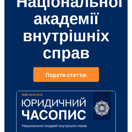
Національної
академії
внутрішніх
справ
Подати статтю