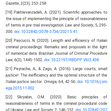
Gazette
, 2(23), 253-258.
[19] Pakhlevanzadeh, A. (2021). Scientific approaches to
the issue of implementing the principle of reasonableness
of terms in pre-trial investigation.
Law and Society
, 5, 295-
300.
doi: 10.32842/2078-3736/2021.5.41
.
[20] Pascucci, N. (2020). Length and efficiency of Italian
criminal proceedings. Remarks and proposals in the light
of numerical data.
Brazilian Journal of Criminal Procedure
Law
, 6(3), 1445-1502.
doi: 10.22197/RBDPP.
V6I3.438
.
[21] Peyrache, A., & Zago, A. (2016). Large courts, small
justice!: The inefficiency and the optimal structure of the
Italian justice sector
. Omega,
64, 42-56.
doi: 10.1016/j.om
ega.2015.11.002
.
[22] Skryabin, O.M. (2020). Basic principles of
reasonableness of terms in the criminal procedural code
of Ukraine.
Law and Society
, 2, 146-152.
doi: 10.32842/207