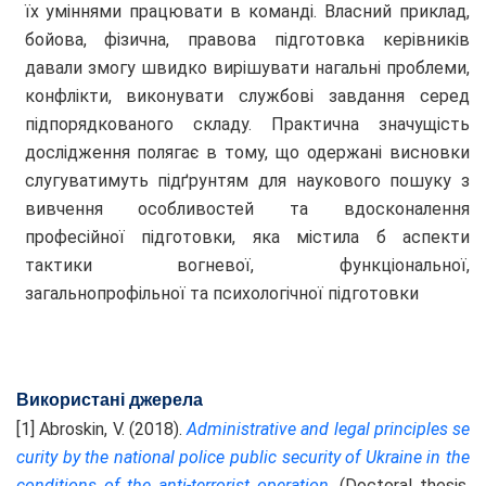
їх уміннями працювати в команді. Власний приклад,
бойова, фізична, правова підготовка керівників
давали змогу швидко вирішувати нагальні проблеми,
конфлікти, виконувати службові завдання серед
підпорядкованого складу. Практична значущість
дослідження полягає в тому, що одержані висновки
слугуватимуть підґрунтям для наукового пошуку з
вивчення особливостей та вдосконалення
професійної підготовки, яка містила б аспекти
тактики вогневої, функціональної,
загальнопрофільної та психологічної підготовки
Використані джерела
[1] Abroskin, V. (2018).
Administrative and legal principles se
curity by the national police public security of
Ukraine in the
conditions of the anti-terrorist operation
. (Doctoral thesis,