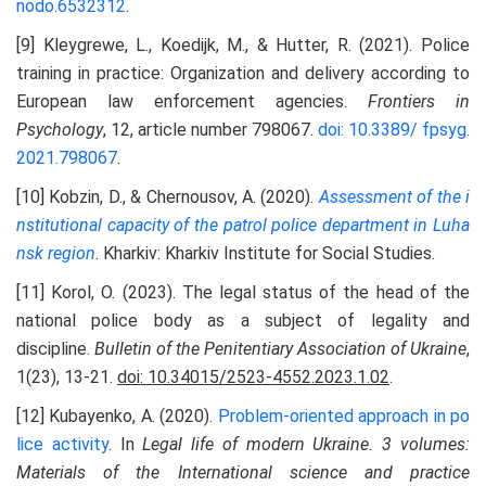
nodo.6532312
.
[9] Kleygrewe, L., Koedijk, M., & Hutter, R. (2021). Police
training in practice: Organization and delivery according to
European law enforcement agencies.
Frontiers in
Psychology
, 12, article number 798067.
doi: 10.3389/
fpsyg.
2021.798067
.
[10] Kobzin, D., & Chernousov, A. (2020).
Assessment of the i
nstitutional capacity of the patrol police department
in Luha
nsk region
. Kharkiv: Kharkiv Institute for Social Studies.
[11] Korol, O. (2023). The legal status of the head of the
national police body as a subject of legality and
discipline.
Bulletin of the Penitentiary Association of Ukraine
,
1(23), 13-21.
doi: 10.34015/2523-4552.2023.1.02
.
[12] Kubayenko, A. (2020).
Problem-oriented approach in po
lice activity
. In
Legal life of modern Ukraine. 3 volumes:
Materials of the International science and practice