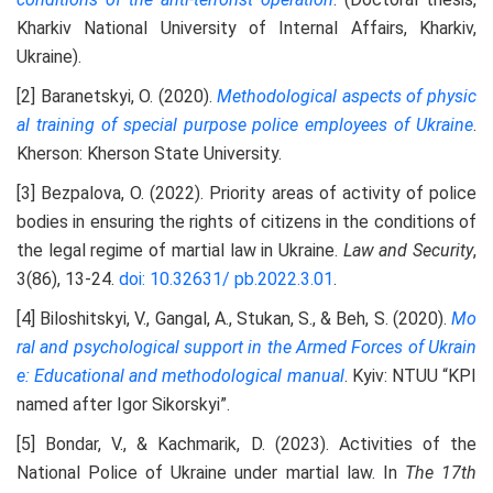
Kharkiv National University of Internal Affairs, Kharkiv,
Ukraine).
[2] Baranetskyi, O. (2020).
Methodological aspects of physic
al training of special purpose police employees of
Ukrainе
.
Kherson: Kherson State University.
[3] Bezpalova, O. (2022). Priority areas of activity of police
bodies in ensuring the rights of citizens in the conditions of
the legal regime of martial law in Ukraine.
Law and Security
,
3(86), 13-24.
doi: 10.32631/
pb.2022.3.01
.
[4] Biloshitskyi, V., Gangal, A., Stukan, S., & Beh, S. (2020).
Mo
ral and psychological support in the Armed Forces of
Ukrain
e: Educational and methodological manual
. Kyiv: NTUU “KPI
named after Igor Sikorskyi”.
[5] Bondar, V., & Kachmarik, D. (2023). Activities of the
National Police of Ukraine under martial law. In
The 17
th