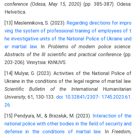
conference (Odesa, May 15, 2020)
(pp. 385-387). Odesa:
Helvetica.
[13] Maslennikova, S. (2023).
Regarding directions for impro
ving the system of professional training of employees
of t
he investigative units of the National Police of Ukraine und
er martial law
. In
Problems of modern police science:
Abstracts of the III scientific and practical conference
(pp.
203-206). Vinnytsia: KhNUVS.
[14] Mulyar, G. (2023). Activities of the National Police of
Ukraine in the conditions of the legal regime of martial law.
Scientific Bulletin of the International Humanitarian
University
, 61, 130-133.
doi: 10.32841/2307-
1745.2023.61.
26
.
[15] Pendyura, M., & Brazaluk, M. (2023).
Interaction of the
national police with other bodies in the field of
security and
defense in the conditions of martial law
. In
Freedom,