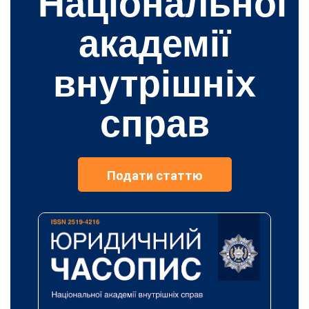
Національної
академії
внутрішніх
справ
Подати статтю