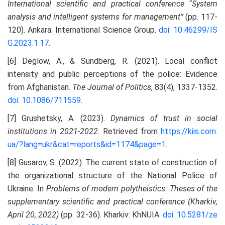
International scientific and practical conference
“
System
analysis and intelligent systems for management”
(pp. 117-
120). Ankara: International Science Group.
doi: 10.46299/IS
G.2023.1.17
.
[6] Deglow, A., & Sundberg, R. (2021). Local conflict
intensity and public perceptions of the police: Evidence
from Afghanistan.
The Journal of Politics
, 83(4), 1337-1352.
doi: 10.1086/711559.
[7] Grushetsky, A. (2023).
Dynamics of trust in social
institutions in 2021-2022
. Retrieved from
https://kiis.com.
ua/?lang=ukr&cat=reports&id=1174&page=1
.
[8] Gusarov, S. (2022). The current state of construction of
the organizational structure of the National Police of
Ukraine. In
Problems of modern polytheistics: Theses of the
supplementary scientific and practical conference (Kharkiv,
April 20, 2022)
(pp. 32-36). Kharkiv: KhNUIA.
doi: 10.5281/ze