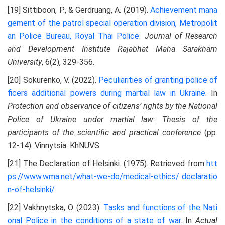
[19] Sittiboon, P., & Gerdruang, A. (2019).
Achievement mana
gement of the patrol special operation division,
Metropolit
an Police Bureau, Royal Thai Police
.
Journal of Research
and Development Institute Rajabhat Maha Sarakham
University
, 6(2), 329-356.
[20] Sokurenko, V. (2022).
Peculiarities of granting police of
ficers additional powers during martial law in
Ukraine
. In
Protection and observance of citizens’ rights by the National
Police of Ukraine under martial law: Thesis of the
participants of the scientific and practical conference
(pp.
12-14). Vinnytsia: KhNUVS.
[21] The Declaration of Helsinki. (1975). Retrieved from
htt
ps://www.wma.net/what-we-do/medical-ethics/
declaratio
n-of-helsinki/
[22] Vakhnytska, O. (2023).
Tasks and functions of the Nati
onal Police in the conditions of a state of war
. In
Actual