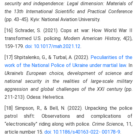
security and independence: Legal dimension: Materials of
the 13th International Scientific and Practical Conference
(pp. 43-45). Kyiv: National Aviation University.
[16] Schrader, S. (2021). Cops at war: How World War II
transformed U.S. policing.
Modern American History
, 4(2),
159-179.
doi: 10.1017/mah.2021.12
.
[17] Shpitalenko, G., & Turbal, A. (2022).
Peculiarities of the
work of the National Police of Ukraine under martial
law.
In
Ukraine’s European choice, development of science and
national security in the realities of large-scale military
aggression and global challenges of the XXI century
(pp.
211-213). Odesa: Helvetica.
[18] Simpson, R., & Bell, N. (2022). Unpacking the police
patrol shift: Observations and complications of
“electronically” riding along with police.
Crime Sci
ence, 11,
article number 15.
doi: 10.1186/s40163-022-
00178-9
.