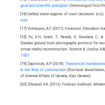
gical and scientific
principles
.
Criminologist First Pr
[16] Unified state register of court decisions. (n.d.
v.ua/
.
[17] Volobuyev, A.F. (2011).
Forensics: Education m
[18] Yu, S.H., Grant, T., Rinaldi, V., Rowland, C.
Dundee ground truth photography protocol for reco
virtual reality reconstruction.
Science & Justice
, 64
1.001
.
[19] Zapotocki, A.P. (2018).
Theoretical foundations
in the field of
construction
(Doctoral dissertation
of Internal Affairs of Ukraine, Kyiv, Ukraine).
[20] Zhuravel, V.A. (2012).
Forensic methods: Modern