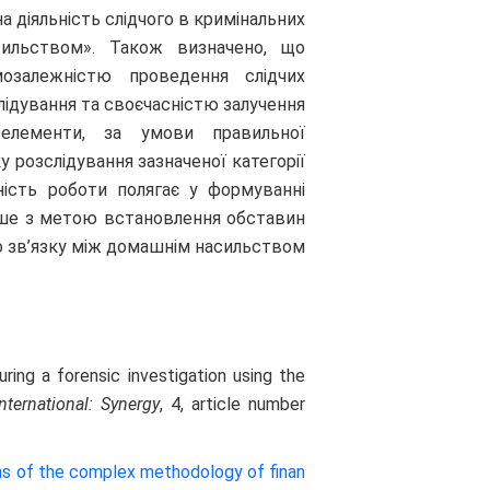
а діяльність слідчого в кримінальних
сильством». Також визначено, що
озалежністю проведення слідчих
лідування та своєчасністю залучення
і елементи, за умови правильної
 розслідування зазначеної категорії
ність роботи полягає у формуванні
 лише з метою встановлення обставин
го зв’язку між домашнім насильством
uring a forensic investigation using the
nternational: Synergy
, 4, article number
s of the complex methodology of finan