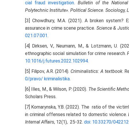
cial fraud investigation
.
Bulletin of the National
Polytechnic Institute». Political Science. Sociology, 
[3] Chowdhury, M.A. (2021). A broken system? Ex
assurance in crime scene practice.
Science & Justi
021.07.001
.
[4] Dirksen, V., Neumann, M., & Lotzmann, U. (2
ethnographic social simulation for crime research.
10.1016/j.futures.2022.102994
.
[5] Filipov, A.R. (2014).
Criminalistics: А textbook
. R
0/pravo/
kriminalistika.
[6] Illes, M., & Wilson, P. (2020).
The Scientific Meth
Scholars Press.
[7] Komarynska, Y.B. (2022). The ratio of the victim’
in criminal offenses related to domestic violence.
Internal Affairs
, 12(1), 25-32.
doi
: 10.33270/042212