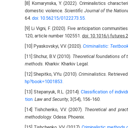
[8] Komarynska, Y. (2022). Criminalistics characte
domestic violence.
Scientific Journal of the Nation
64.
doi: 10.56215/0122273.55
.
[9] Li Vigni, F. (2020). Five anticipation communit
120, article number 102551.
doi: 10.1016/j.futures
[10] Pyaskovskyi, V.V. (2020).
Criminalistic: Тextboo
[11] Shchur, B.V. (2010).
Theoretical foundations of 
methods.
Kharkiv: Kharkiv Legal.
[12] Shepitko, V.Yu. (2010).
Criminalistics.
Retrieved
hp?book=1001853
.
[13] Stepanyuk, R.L. (2014).
Classification of indiv
tion
.
Law and Security
, 3(54), 156-160.
[14] Tishchenko, V.V. (2007).
Theoretical and pract
methodology
. Odesa: Phoenix.
[15] Tishchenko, V.V. (2017).
Criminalistic methods 