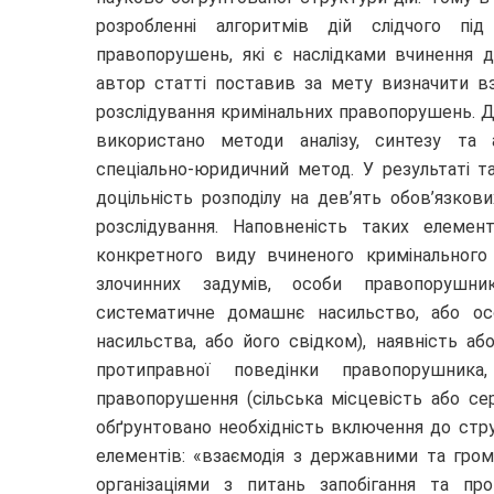
розробленні алгоритмів дій слідчого під
правопорушень, які є наслідками вчинення 
автор статті поставив за мету визначити в
розслідування кримінальних правопорушень. Д
використано методи аналізу, синтезу та а
спеціально-юридичний метод. У результаті т
доцільність розподілу на дев’ять обов’язко
розслідування. Наповненість таких елемент
конкретного виду вчиненого кримінального 
злочинних задумів, особи правопорушни
систематичне домашнє насильство, або осо
насильства, або його свідком), наявність аб
протиправної поведінки правопорушника
правопорушення (сільська місцевість або се
обґрунтовано необхідність включення до стр
елементів: «взаємодія з державними та гро
організаціями з питань запобігання та пр