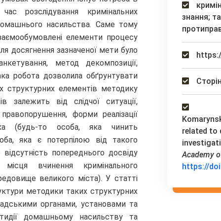
кримін
 час розслідування кримінальних
знання; т
домашнього насильства. Саме тому
протиправ
заємообумовлені елементи процесу
ля досягнення зазначеної мети було
https:
нкетування, метод декомпозиції,
ака робота дозволила обґрунтувати
Сторін
вих структурних елементів методику
ів залежить від слідчої ситуації,
правопорушення, форми реалізації
Komarynska
ка (будь-то особа, яка чинить
related to
ба, яка є потерпілою від такого
investiga
о відсутність попереднього досвіду
Academy of 
, місця вчинення кримінального
https://do
редовище великого міста). У статті
уктури методики таких структурних
мадськими органами, установами та
отидії домашньому насильству та