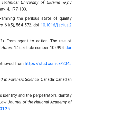
 Technical University of Ukraine «Kyiv
Law,
4, 177-183.
amining the perilous state of quality
ce
, 61(5), 564-572. doi:
10.1016/j.scijus.2
022). From agent to action: The use of
Futures
, 142, article number 102994.
doi:
etrieved from
https://stud.com.ua/8045
od in Forensic Science
. Canada: Canadian
s identity and the perpetrator’s identity
Law Journal of the National Academy of
01.25
.