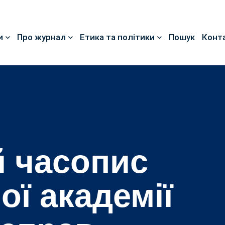
и
Про журнал
Етика та політики
Пошук
Конт
 часопис
ої академії