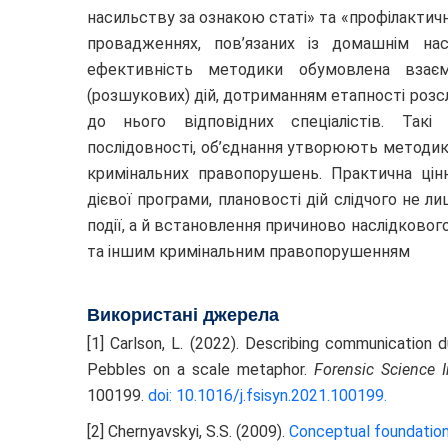
насильству за ознакою статі» та «профілактичн
провадженнях, пов’язаних із домашнім на
ефективність методики обумовлена взаєм
(розшукових) дій, дотриманням етапності розс
до нього відповідних спеціалістів. Так
послідовності, об’єднання утворюють методику
кримінальних правопорушень. Практична цін
дієвої програми, плановості дій слідчого не
події, а й встановлення причиново наслідково
та іншим кримінальним правопорушенням
Використані джерела
[1] Carlson, L. (2022). Describing communication d
Pebbles on a scale metaphor.
Forensic Science I
100199.
doi: 10.1016/j.fsisyn.2021.100199
.
[2] Chernyavskyi, S.S. (2009).
Conceptual foundation