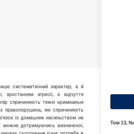
ише систематичний характер, а й
і, зростанням агресії, а відчуття
пір спричиняють тяжкі кримінальні
них правопорушень, які спричиняють
зв’язок із домашнім насильством не
Том 13, №
ї можна дотримуючись визначеної,
 умовах сьогодення існує потреба в