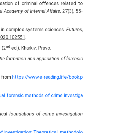
risation of criminal offences related to
al Academy of Internal Affairs
, 27(3), 55-
ies in complex systems sciences.
Futures
,
.2020.102551
.
nd
k
(2
ed.). Kharkiv: Pravo.
the formation and application of forensic
 from
https://www.e-reading.life/book.p
idual forensic methods of crime investiga
ical foundations of crime investigation
of investigation: Theoretical, methodolo